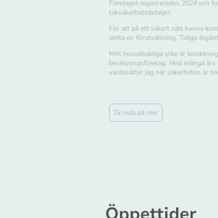
Företaget registrerades 2024 och 
taksäkerhetsdetaljer.
För att på ett säkert sätt kunna kon
detta en förutsättning. Tidiga åtgärd
Mitt huvudsakliga yrke är besiktnin
besiktningsföretag. Med många års e
värdesätter jag när säkerheten är hö
Ta reda på mer
Öppettider