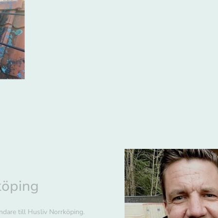
köping
dare till Husliv Norrköping.