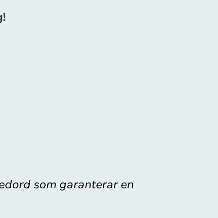
g
!
 ledord som garanterar en