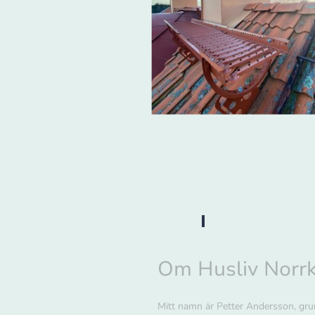
Om Husliv Norr
Mitt namn är Petter Andersson, grun