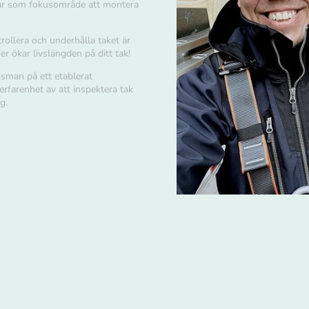
har som fokusområde att montera
trollera och underhålla taket är
er ökar livslängden på ditt tak!
gsman på ett etablerat
rfarenhet av att inspektera tak
g.