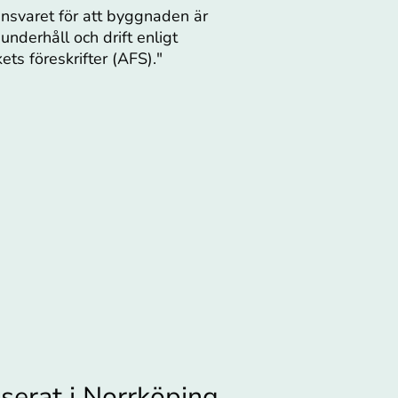
nsvaret för att byggnaden är
underhåll och drift enligt
ts föreskrifter (AFS)."
serat i Norrköping.